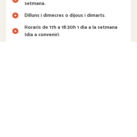
setmana.
Dilluns i dimecres o dijous i dimarts.
Horaris de 17h a 18:30h 1 dia a la setmana
(dia a convenir).
Matrícula oberta fins a omplir places!
Si els horaris que hi ha més amunt no et van bé,
proposa’ns el teu! Intentarem adaptar-nos als horaris
que millor us vagin.
Vols més informació?